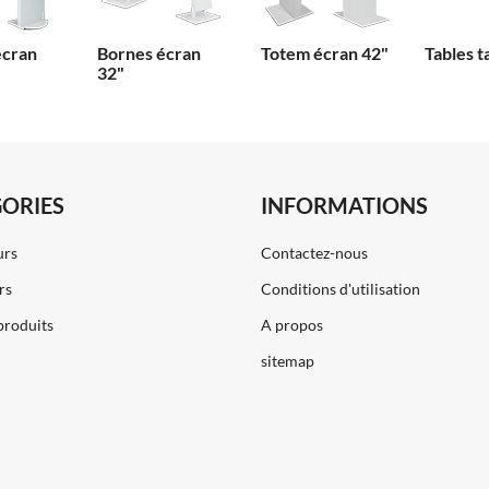
écran
Bornes écran
Totem écran 42"
Tables t
32"
ORIES
INFORMATIONS
urs
Contactez-nous
rs
Conditions d'utilisation
produits
A propos
sitemap