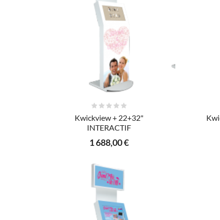
AJOUTER AU PANIER
Kwickview + 22+32"
Kwi
INTERACTIF
1 688,00 €