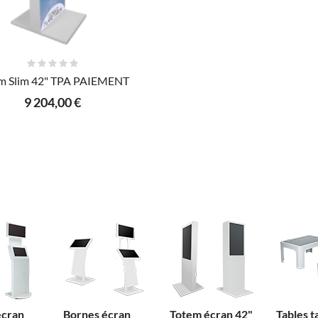
AJOUTER AU PANIER
m Slim 42" TPA PAIEMENT
9 204,00 €
écran
Bornes écran
Totem écran 42"
Tables t