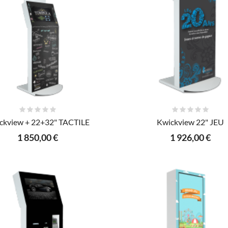
AJOUTER AU PANIER
AJOUTER AU PANIER
ckview + 22+32" TACTILE
Kwickview 22" JEU
1 850,00 €
1 926,00 €