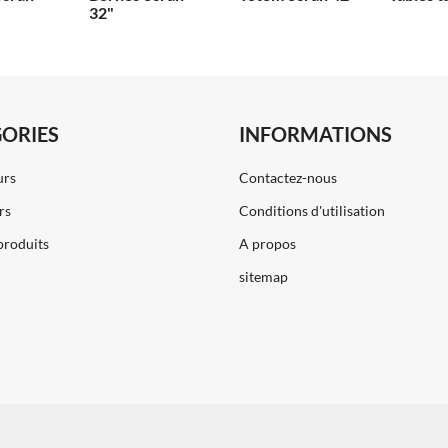
32"
ORIES
INFORMATIONS
urs
Contactez-nous
rs
Conditions d'utilisation
produits
A propos
sitemap