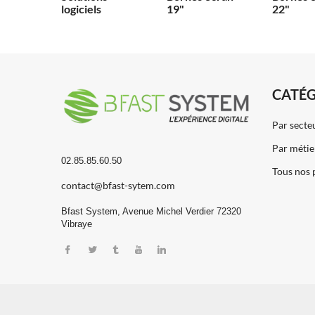
logiciels
19"
22"
CATÉG
Par secte
Par métie
02.85.85.60.50
Tous nos 
contact@bfast-sytem.com
Bfast System, Avenue Michel Verdier 72320
Vibraye