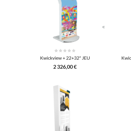
AJOUTER AU PANIER
Kwickview + 22+32" JEU
Kwic
2 326,00 €