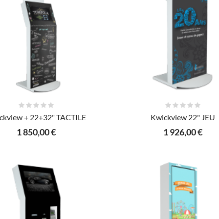
AJOUTER AU PANIER
AJOUTER AU PANIER
ckview + 22+32" TACTILE
Kwickview 22" JEU
1 850,00 €
1 926,00 €