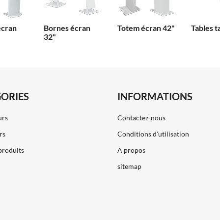
écran
Bornes écran
Totem écran 42"
Tables t
32"
ORIES
INFORMATIONS
urs
Contactez-nous
rs
Conditions d'utilisation
produits
A propos
sitemap