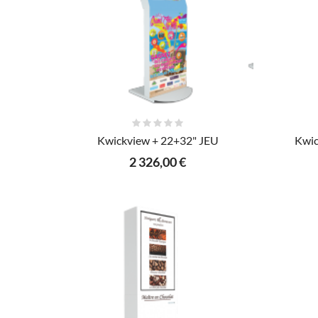
AJOUTER AU PANIER
Kwickview + 22+32" JEU
Kwic
2 326,00 €