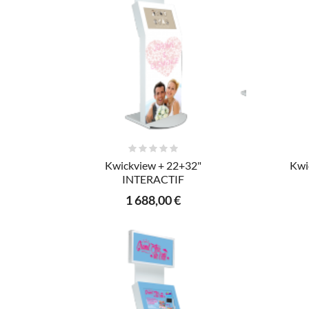
AJOUTER AU PANIER
Kwickview + 22+32"
Kwi
INTERACTIF
1 688,00 €